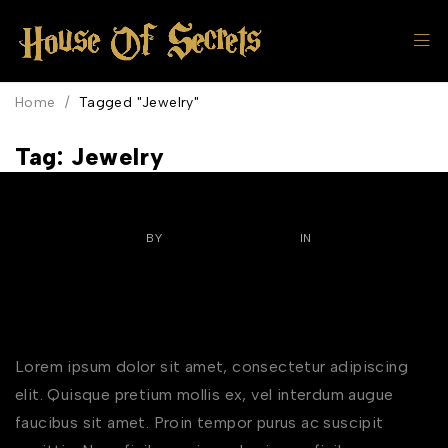
Home
/
Tagged "Jewelry"
Tag: Jewelry
NOVEMBER 12, 2022
BY
DOMAINSTECHTADD
IN
FINE WATCHES
0
COMMENTS
Is it Better to Buy Limited Edition
Watches?
Lorem ipsum dolor sit amet, consectetur adipiscing
elit. Quisque pretium mollis ex, vel interdum augue
faucibus sit amet. Proin tempor purus ac suscipit