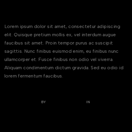
15 Jewellery Style Tips You Need
to Know
Lorem ipsum dolor sit amet, consectetur adipiscing
elit. Quisque pretium mollis ex, vel interdum augue
faucibus sit amet. Proin tempor purus ac suscipit
sagittis. Nunc finibus euismod enim, eu finibus nunc
ullamcorper et. Fusce finibus non odio vel viverra.
Aliquam condimentum dictum gravida. Sed eu odio id
lorem fermentum faucibus.
OCTOBER 27, 2022
BY
DOMAINSTECHTADD
IN
EARRINGS
,
RINGS
0 COMMENTS
60 Ideas for Items to Use in
Custom Wood earrings