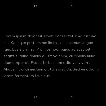
NOVEMBER 7, 2022
BY
DOMAINSTECHTADD
IN
EARRINGS
,
NECKLACES
0 COMMENTS
Pantone Color of the Year Living
Coral Wedding Inspiration
Lorem ipsum dolor sit amet, consectetur adipiscing
elit. Quisque pretium mollis ex, vel interdum augue
faucibus sit amet. Proin tempor purus ac suscipit
sagittis. Nunc finibus euismod enim, eu finibus nunc
ullamcorper et. Fusce finibus non odio vel viverra.
Aliquam condimentum dictum gravida. Sed eu odio id
lorem fermentum faucibus.
NOVEMBER 7, 2022
BY
DOMAINSTECHTADD
IN
CHARMS
,
NECKLACES
0 COMMENTS