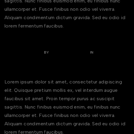
sagittis. Nunc finibus euismod enim, eu finibus nunc
ullamcorper et. Fusce finibus non odio vel viverra.
Aliquam condimentum dictum gravida. Sed eu odio id
lorem fermentum faucibus.
NOVEMBER 10, 2022
BY
DOMAINSTECHTADD
IN
EARRINGS
,
RINGS
0 COMMENTS
Guide to Engagement Ring Styles
Lorem ipsum dolor sit amet, consectetur adipiscing
elit. Quisque pretium mollis ex, vel interdum augue
faucibus sit amet. Proin tempor purus ac suscipit
sagittis. Nunc finibus euismod enim, eu finibus nunc
ullamcorper et. Fusce finibus non odio vel viverra.
Aliquam condimentum dictum gravida. Sed eu odio id
lorem fermentum faucibus.