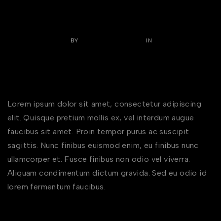
NOVEMBER 9, 2022
BY
DOMAINSTECHTADD
IN
NECKLACES
,
RINGS
0 COMMENTS
Tips and Tricks to Wear Bracelets
with Different Outfits
Lorem ipsum dolor sit amet, consectetur adipiscing
elit. Quisque pretium mollis ex, vel interdum augue
faucibus sit amet. Proin tempor purus ac suscipit
sagittis. Nunc finibus euismod enim, eu finibus nunc
ullamcorper et. Fusce finibus non odio vel viverra.
Aliquam condimentum dictum gravida. Sed eu odio id
lorem fermentum faucibus.